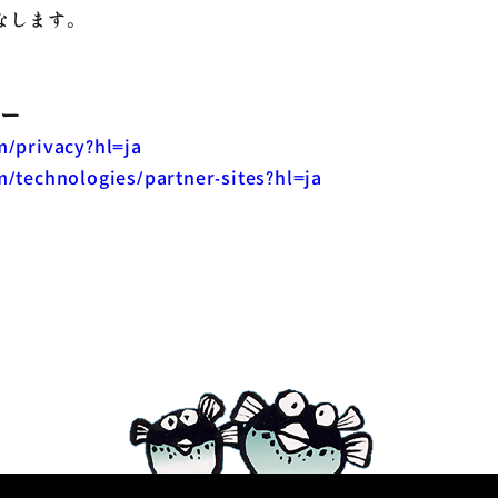
なします。
シー
m/privacy?hl=ja
m/technologies/partner-sites?hl=ja